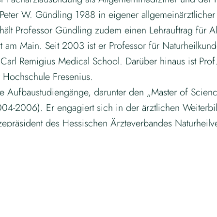
h Peter W. Gündling 1988 in eigener allgemeinärztlicher
 hält Professor Gündling zudem einen Lehrauftrag für 
rt am Main. Seit 2003 ist er Professor für Naturheilk
t Carl Remigius Medical School. Darüber hinaus ist Pro
r Hochschule Fresenius.
re Aufbaustudiengänge, darunter den „Master of Scienc
04-2006). Er engagiert sich in der ärztlichen Weiterbi
zepräsident des Hessischen Ärzteverbandes Naturheilve
kunde und Herausgeber der Zeitschrift „Erfahrungsheilk
 Bücher, Fernseh- und Rundfunkbeiträge zählen zu den V
ling