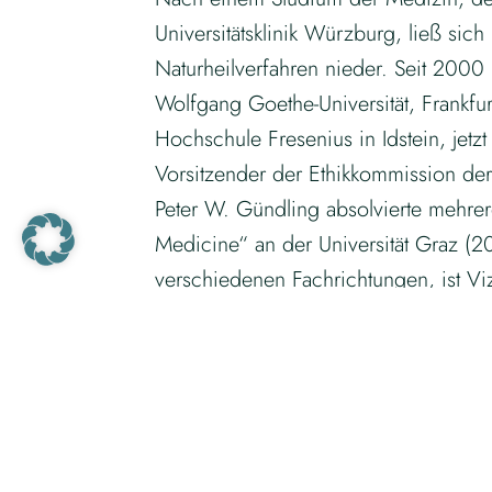
Universitätsklinik Würzburg, ließ sic
Naturheilverfahren nieder. Seit 2000
Wolfgang Goethe-Universität, Frankfu
Hochschule Fresenius in Idstein, jetz
Vorsitzender der Ethikkommission de
Peter W. Gündling absolvierte mehre
Medicine“ an der Universität Graz (20
verschiedenen Fachrichtungen, ist Vi
Ärztegesellschaft für Erfahrungsheil
internationale Fachvorträge, Artikel,
Wissenschaftlers.
Zum Interview mit Professor Dr. Günd