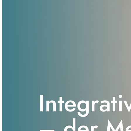
Integrat
– der M